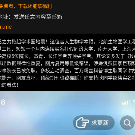
P 免费看，下载还能拿福利
地址：发送任意内容至邮箱
m.me
己之力掀起学术圈地震！这位吉大生物学本硕，北航生物医学工
查重工具，短短一个月内连续实名打假同济大学，南开大学，上海
高校5位院长，杰青，长江学者等顶尖学者。其论文多发于《Nat
曝出数据规律性重复，图片复用等低级错误，涉嫌浪费国家巨额
涉事院长已被免职，多校启动调查，百万粉丝科普博主耿同学讲
衣撕开，网友直呼，顶级期刊也藏猫腻！你支持耿同学继续实名
你的看法！